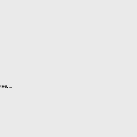
, ...