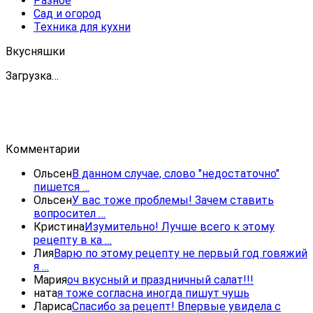
Разное
Сад и огород
Техника для кухни
Вкусняшки
Загрузка…
Комментарии
Ольсен
В данном случае, слово "недостаточно"
пишется …
Ольсен
У вас тоже проблемы! Зачем ставить
вопросител …
Кристина
Изумительно! Лучше всего к этому
рецепту в ка …
Лия
Варю по этому рецепту не первый год говяжий
я …
Мария
оч вкусный и праздничный салат!!!
ната
я тоже согласна иногда пишут чушь
Лариса
Спасибо за рецепт! Впервые увидела с