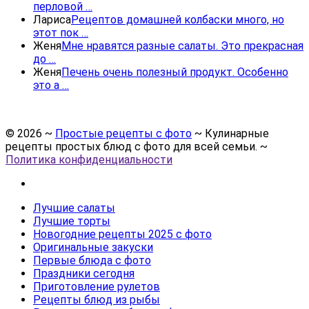
перловой …
Лариса
Рецептов домашней колбаски много, но
этот пок …
Женя
Мне нравятся разные салаты. Это прекрасная
до …
Женя
Печень очень полезный продукт. Особенно
это а …
©
2026
~
Простые рецепты с фото
~ Кулинарные
рецепты простых блюд с фото для всей семьи. ~
Политика конфиденциальности
Лучшие салаты
Лучшие торты
Новогодние рецепты 2025 с фото
Оригинальные закуски
Первые блюда с фото
Праздники сегодня
Приготовление рулетов
Рецепты блюд из рыбы