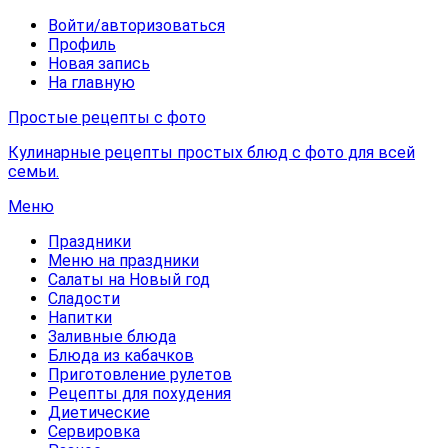
Войти/авторизоваться
Профиль
Новая запись
На главную
Простые рецепты с фото
Кулинарные рецепты простых блюд с фото для всей
семьи.
Меню
Праздники
Меню на праздники
Салаты на Новый год
Сладости
Напитки
Заливные блюда
Блюда из кабачков
Приготовление рулетов
Рецепты для похудения
Диетические
Сервировка