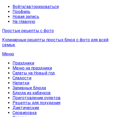
Войти/авторизоваться
Профиль
Новая запись
На главную
Простые рецепты с фото
Кулинарные рецепты простых блюд с фото для всей
семьи.
Меню
Праздники
Меню на праздники
Салаты на Новый год
Сладости
Напитки
Заливные блюда
Блюда из кабачков
Приготовление рулетов
Рецепты для похудения
Диетические
Сервировка