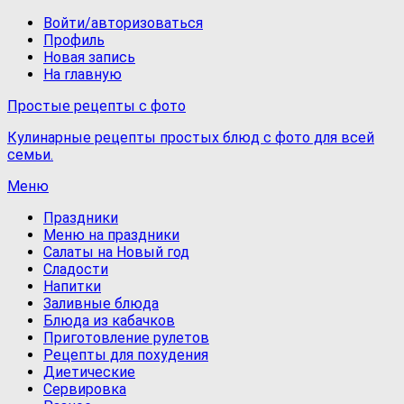
Войти/авторизоваться
Профиль
Новая запись
На главную
Простые рецепты с фото
Кулинарные рецепты простых блюд с фото для всей
семьи.
Меню
Праздники
Меню на праздники
Салаты на Новый год
Сладости
Напитки
Заливные блюда
Блюда из кабачков
Приготовление рулетов
Рецепты для похудения
Диетические
Сервировка