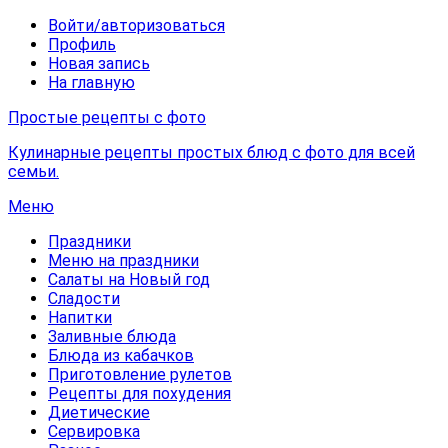
Войти/авторизоваться
Профиль
Новая запись
На главную
Простые рецепты с фото
Кулинарные рецепты простых блюд с фото для всей
семьи.
Меню
Праздники
Меню на праздники
Салаты на Новый год
Сладости
Напитки
Заливные блюда
Блюда из кабачков
Приготовление рулетов
Рецепты для похудения
Диетические
Сервировка