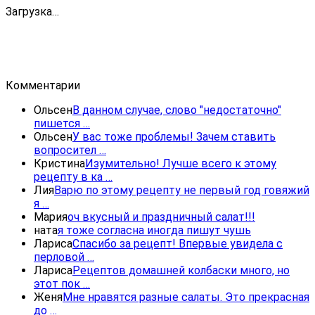
Загрузка…
Комментарии
Ольсен
В данном случае, слово "недостаточно"
пишется …
Ольсен
У вас тоже проблемы! Зачем ставить
вопросител …
Кристина
Изумительно! Лучше всего к этому
рецепту в ка …
Лия
Варю по этому рецепту не первый год говяжий
я …
Мария
оч вкусный и праздничный салат!!!
ната
я тоже согласна иногда пишут чушь
Лариса
Спасибо за рецепт! Впервые увидела с
перловой …
Лариса
Рецептов домашней колбаски много, но
этот пок …
Женя
Мне нравятся разные салаты. Это прекрасная
до …