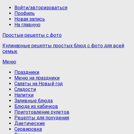
Войти/авторизоваться
Профиль
Новая запись
На главную
Простые рецепты с фото
Кулинарные рецепты простых блюд с фото для всей
семьи.
Меню
Праздники
Меню на праздники
Салаты на Новый год
Сладости
Напитки
Заливные блюда
Блюда из кабачков
Приготовление рулетов
Рецепты для похудения
Диетические
Сервировка