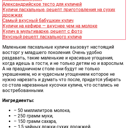
Александрийское тесто для куличей
Куличи пасхальные, рецепт приготовления на сухих
дрожжах
Самый вкусный бабушкин кулич
Куличи на кефире — вкуснее чем на молоке
Кулич в мультиварке, рецепт с фото
Вкусный рецепт пасхального кулича
Маленькие пасхальные куличи вызовут настоящий
восторг у младшего поколения. Очень удобно
раздавать, такие маленькие и красивые угощения,
когда идешь в гости, и не только детям но и взрослым.
А на праздничном столе они будут не только
украшением, но и чудесным угощением которое не
нужно нарезать и думать что после, придется убирать
со стола нарезанные кусочки кулича, что остались не
востребованными.
Ингредиенты:
– 50 миллилитров молока,
– 250 грамм муки,
– 150 грамм сахара,
– 1,5 чайных ложки сухих дрожжей,