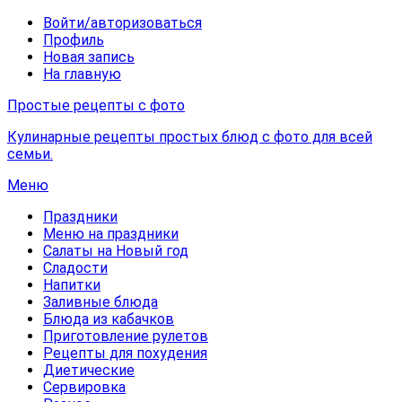
Войти/авторизоваться
Профиль
Новая запись
На главную
Простые рецепты с фото
Кулинарные рецепты простых блюд с фото для всей
семьи.
Меню
Праздники
Меню на праздники
Салаты на Новый год
Сладости
Напитки
Заливные блюда
Блюда из кабачков
Приготовление рулетов
Рецепты для похудения
Диетические
Сервировка