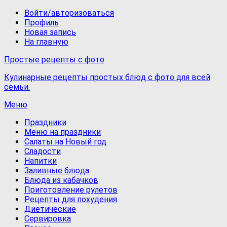
Войти/авторизоваться
Профиль
Новая запись
На главную
Простые рецепты с фото
Кулинарные рецепты простых блюд с фото для всей
семьи.
Меню
Праздники
Меню на праздники
Салаты на Новый год
Сладости
Напитки
Заливные блюда
Блюда из кабачков
Приготовление рулетов
Рецепты для похудения
Диетические
Сервировка