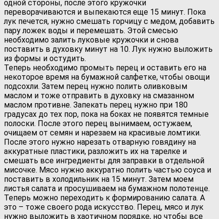
одной стороны, после этого кружочки
переворачиваются и выпекаются еще 15 минут. Пока
лук печется, нужно смешать горчицу с медом, добавить
пару ложек воды и перемешать. Этой смесью
необходимо залить луковые кружочки и снова
поставить в духовку минут на 10. Лук нужно выложить
из формы и остудить.
Теперь необходимо промыть перец и оставить его на
некоторое время на бумажной салфетке, чтобы овощи
подсохли. Затем перец нужно полить оливковым
маслом и тоже отправить в духовку на смазанном
маслом противне. Запекать перец нужно при 180
градусах до тех пор, пока на боках не появятся темные
полоски. После этого перец вынимаем, остужаем,
очищаем от семян и нарезаем на красивые ломтики.
После этого нужно нарезать отварную говядину на
аккуратные пластики, разложить их на тарелке и
смешать все ингредиенты для заправки в отдельной
мисочке. Мясо нужно аккуратно полить частью соуса и
поставить в холодильник на 15 минут. Затем моем
листья салата и просушиваем на бумажном полотенце.
Теперь можно переходить к формированию салата. А
это – тоже своего рода искусство. Перец, мясо и лук
нужно выложить в хаотичном порядке, но чтобы все