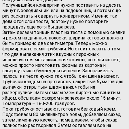
Получившийся конвертик нужно поставить на десять
минут в холодильник, или на подоконник, и потом еще
раз раскатать и свернуть конвертиком. Именно так
делаются слои теста, поэтому нужно повторить
процедуру еще хотя бы два раза.
Затем делаем тонкий пласт из теста с помощью скалки
и режем на длинные полоски, ширина которых должна
быть примерно два сантиметра. Теперь можно
формировать сами трубочки. Но стоит сказать о том,
что для выпекания этих вкусных пирожных
используются металлические конусы, но если их нет,
можно просто изготовить формы из картона и
завернуть их в бумагу для выпечки. Заворачивать
полосы из теста нужно так, чтобы они шли внахлест.
Трубочки кладем на противень, накрытый бумагой для
выпечки, открытым швом вниз, чтобы не
развернулись. Затем смазываем пирожные взбитым
яйцом, обсыпаем сахаром и запекаем около 15 минут.
Температура – 180-200 градусов.
Пока трубочки остывают, готовим белковый крем.
Подогреваем 80 миллилитров воды, добавляем сахар,
затем лимонную кислоту, помешиваем, чтобы сахар
полностью растворился. Затем оставляем все на