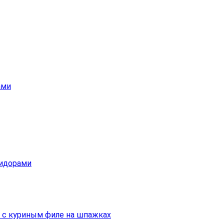
ами
мидорами
а с куриным филе на шпажках