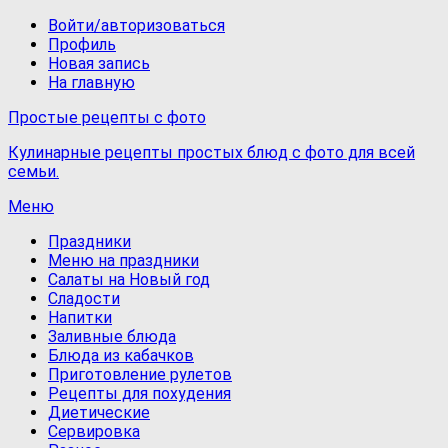
Войти/авторизоваться
Профиль
Новая запись
На главную
Простые рецепты с фото
Кулинарные рецепты простых блюд с фото для всей
семьи.
Меню
Праздники
Меню на праздники
Салаты на Новый год
Сладости
Напитки
Заливные блюда
Блюда из кабачков
Приготовление рулетов
Рецепты для похудения
Диетические
Сервировка