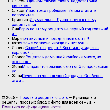
Ольсен
В данном случае, слово "недостаточно"
пишется …
Ольсен
У вас тоже проблемы! Зачем ставить
вопросител …
Кристина
Изумительно! Лучше всего к этому
рецепту в ка …
Лия
Варю по этому рецепту не первый год говяжий
я …
Мария
оч вкусный и праздничный салат!!!
ната
я тоже согласна иногда пишут чушь
Лариса
Спасибо за рецепт! Впервые увидела с
перловой …
Лариса
Рецептов домашней колбаски много, но
этот пок …
Женя
Мне нравятся разные салаты. Это прекрасная
до …
Женя
Печень очень полезный продукт. Особенно
это а …
©
2026
~
Простые рецепты с фото
~ Кулинарные
рецепты простых блюд с фото для всей семьи. ~
Политика конфиденциальности