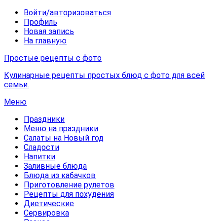
Войти/авторизоваться
Профиль
Новая запись
На главную
Простые рецепты с фото
Кулинарные рецепты простых блюд с фото для всей
семьи.
Меню
Праздники
Меню на праздники
Салаты на Новый год
Сладости
Напитки
Заливные блюда
Блюда из кабачков
Приготовление рулетов
Рецепты для похудения
Диетические
Сервировка