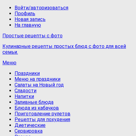
Войти/авторизоваться
Профиль
Новая запись
На главную
Простые рецепты с фото
Кулинарные рецепты простых блюд с фото для всей
семьи.
Меню
Праздники
Меню на праздники
Салаты на Новый год
Сладости
Напитки
Заливные блюда
Блюда из кабачков
Приготовление рулетов
Рецепты для похудения
Диетические
Сервировка