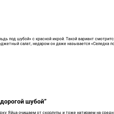
ьдь под шубой» с красной икрой. Такой вариант смотритс
юджетный салат, недаром он даже называется «Селедка под
 дорогой шубой”
ку. Яйца очищаем от скорлупы и тоже натираем на средн