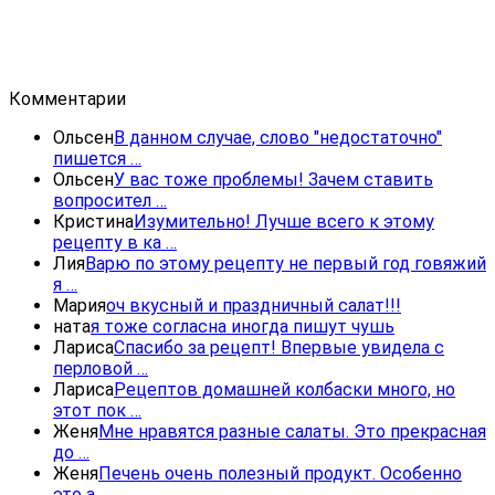
Комментарии
Ольсен
В данном случае, слово "недостаточно"
пишется …
Ольсен
У вас тоже проблемы! Зачем ставить
вопросител …
Кристина
Изумительно! Лучше всего к этому
рецепту в ка …
Лия
Варю по этому рецепту не первый год говяжий
я …
Мария
оч вкусный и праздничный салат!!!
ната
я тоже согласна иногда пишут чушь
Лариса
Спасибо за рецепт! Впервые увидела с
перловой …
Лариса
Рецептов домашней колбаски много, но
этот пок …
Женя
Мне нравятся разные салаты. Это прекрасная
до …
Женя
Печень очень полезный продукт. Особенно
это а …