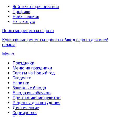
Войти/авторизоваться
Профиль
Новая запись
На главную
Простые рецепты с фото
Кулинарные рецепты простых блюд с фото для всей
семьи.
Меню
Праздники
Меню на праздники
Салаты на Новый год
Сладости
Напитки
Заливные блюда
Блюда из кабачков
Приготовление рулетов
Рецепты для похудения
Диетические
Сервировка