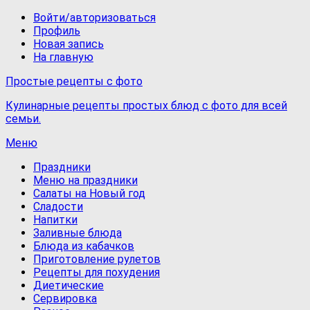
Войти/авторизоваться
Профиль
Новая запись
На главную
Простые рецепты с фото
Кулинарные рецепты простых блюд с фото для всей
семьи.
Меню
Праздники
Меню на праздники
Салаты на Новый год
Сладости
Напитки
Заливные блюда
Блюда из кабачков
Приготовление рулетов
Рецепты для похудения
Диетические
Сервировка