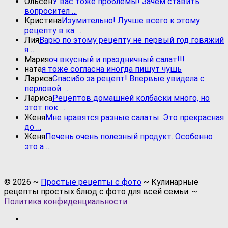
Ольсен
У вас тоже проблемы! Зачем ставить
вопросител …
Кристина
Изумительно! Лучше всего к этому
рецепту в ка …
Лия
Варю по этому рецепту не первый год говяжий
я …
Мария
оч вкусный и праздничный салат!!!
ната
я тоже согласна иногда пишут чушь
Лариса
Спасибо за рецепт! Впервые увидела с
перловой …
Лариса
Рецептов домашней колбаски много, но
этот пок …
Женя
Мне нравятся разные салаты. Это прекрасная
до …
Женя
Печень очень полезный продукт. Особенно
это а …
©
2026
~
Простые рецепты с фото
~ Кулинарные
рецепты простых блюд с фото для всей семьи. ~
Политика конфиденциальности