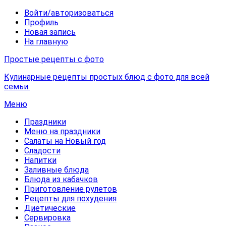
Войти/авторизоваться
Профиль
Новая запись
На главную
Простые рецепты с фото
Кулинарные рецепты простых блюд с фото для всей
семьи.
Меню
Праздники
Меню на праздники
Салаты на Новый год
Сладости
Напитки
Заливные блюда
Блюда из кабачков
Приготовление рулетов
Рецепты для похудения
Диетические
Сервировка