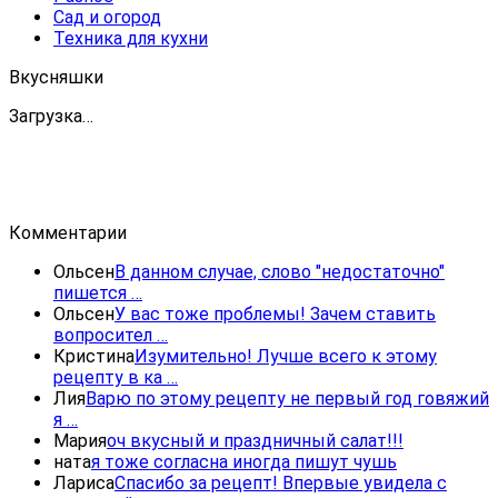
Сад и огород
Техника для кухни
Вкусняшки
Загрузка…
Комментарии
Ольсен
В данном случае, слово "недостаточно"
пишется …
Ольсен
У вас тоже проблемы! Зачем ставить
вопросител …
Кристина
Изумительно! Лучше всего к этому
рецепту в ка …
Лия
Варю по этому рецепту не первый год говяжий
я …
Мария
оч вкусный и праздничный салат!!!
ната
я тоже согласна иногда пишут чушь
Лариса
Спасибо за рецепт! Впервые увидела с