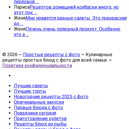
перловой …
Лариса
Рецептов домашней колбаски много, но
этот пок …
Женя
Мне нравятся разные салаты. Это прекрасная
до …
Женя
Печень очень полезный продукт. Особенно
это а …
©
2026
~
Простые рецепты с фото
~ Кулинарные
рецепты простых блюд с фото для всей семьи. ~
Политика конфиденциальности
Лучшие салаты
Лучшие торты
Новогодние рецепты 2025 с фото
Оригинальные закуски
Первые блюда с фото
Праздники сегодня
Приготовление рулетов
Рецепты блюд из рыбы