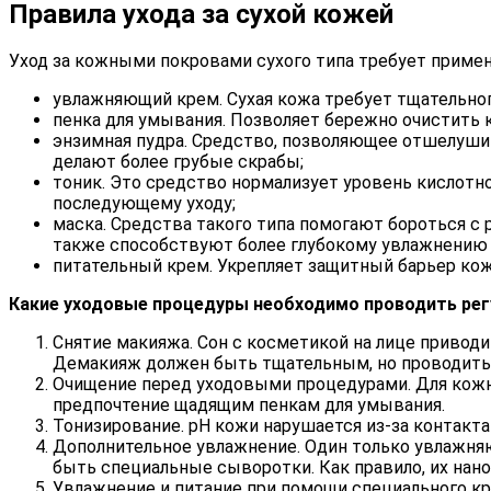
Правила ухода за сухой кожей
Уход за кожными покровами сухого типа требует приме
увлажняющий крем. Сухая кожа требует тщательног
пенка для умывания. Позволяет бережно очистить к
энзимная пудра. Средство, позволяющее отшелушив
делают более грубые скрабы;
тоник. Это средство нормализует уровень кислотн
последующему уходу;
маска. Средства такого типа помогают бороться с
также способствуют более глубокому увлажнению и
питательный крем. Укрепляет защитный барьер кож
Какие уходовые процедуры необходимо проводить регу
Снятие макияжа. Сон с косметикой на лице привод
Демакияж должен быть тщательным, но проводитьс
Очищение перед уходовыми процедурами. Для кожны
предпочтение щадящим пенкам для умывания.
Тонизирование. рH кожи нарушается из-за контакта 
Дополнительное увлажнение. Один только увлажня
быть специальные сыворотки. Как правило, их нан
Увлажнение и питание при помощи специального к