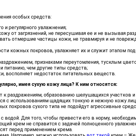
нения особых средств:
о и регулярного увлажнения;
ожу от загрязнений, не пересушивая ее и не вызывая раз
ать отмершие частицы кожи, не травмируя и не поврежда
ости кожных покровов, увлажняет их и служит этапом под
 раздражением, признаками переутомления, тусклым цвето
 питанию, чем другие типы средств;
и, восполняет недостаток питательных веществ.
лярно, имея сухую кожу лица? К ним относятся:
ит к раздражениям, образованию шелушащихся участков и 
я с использованиям щадящих тонкую и нежную кожу лиц
х покровов сухого типа не подойдут агрессивные средст
с водой. Для того, чтобы привести его в норму, необходи
ющий крем не справится с задачей полноценного увлажне
осят перед применением крема.
рема. Например, можно использовать
вот такой
крем – Жек