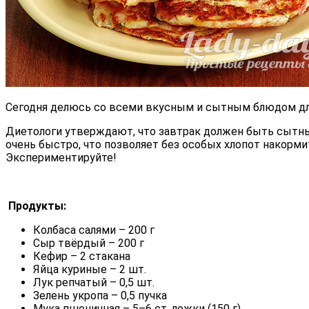
Сегодня делюсь со всеми вкусным и сытным блюдом для 
Диетологи утверждают, что завтрак должен быть сытны
очень быстро, что позволяет без особых хлопот накорми
Экспериментируйте!
Продукты:
Колбаса салями – 200 г
Сыр твёрдый – 200 г
Кефир – 2 стакана
Яйца куриные – 2 шт.
Лук репчатый – 0,5 шт.
Зелень укропа – 0,5 пучка
Мука пшеничная – 5–6 ст. ложки (150 г)