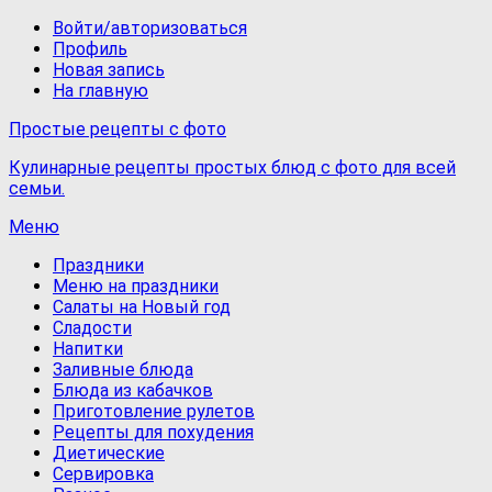
Войти/авторизоваться
Профиль
Новая запись
На главную
Простые рецепты с фото
Кулинарные рецепты простых блюд с фото для всей
семьи.
Меню
Праздники
Меню на праздники
Салаты на Новый год
Сладости
Напитки
Заливные блюда
Блюда из кабачков
Приготовление рулетов
Рецепты для похудения
Диетические
Сервировка