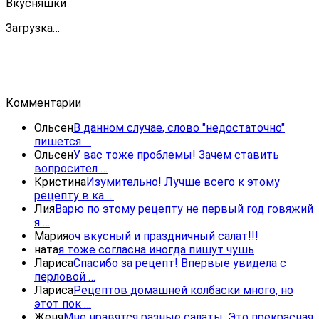
Вкусняшки
Загрузка…
Комментарии
Ольсен
В данном случае, слово "недостаточно"
пишется …
Ольсен
У вас тоже проблемы! Зачем ставить
вопросител …
Кристина
Изумительно! Лучше всего к этому
рецепту в ка …
Лия
Варю по этому рецепту не первый год говяжий
я …
Мария
оч вкусный и праздничный салат!!!
ната
я тоже согласна иногда пишут чушь
Лариса
Спасибо за рецепт! Впервые увидела с
перловой …
Лариса
Рецептов домашней колбаски много, но
этот пок …
Женя
Мне нравятся разные салаты. Это прекрасная