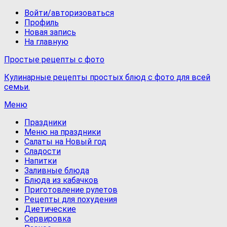
Войти/авторизоваться
Профиль
Новая запись
На главную
Простые рецепты с фото
Кулинарные рецепты простых блюд с фото для всей
семьи.
Меню
Праздники
Меню на праздники
Салаты на Новый год
Сладости
Напитки
Заливные блюда
Блюда из кабачков
Приготовление рулетов
Рецепты для похудения
Диетические
Сервировка