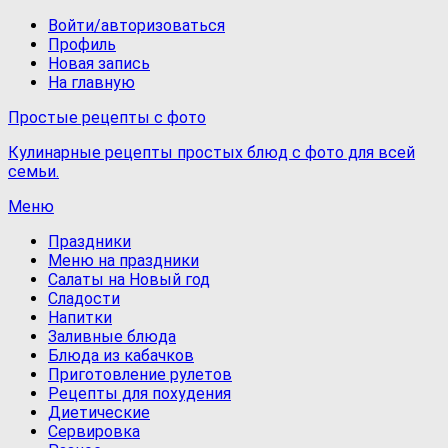
Войти/авторизоваться
Профиль
Новая запись
На главную
Простые рецепты с фото
Кулинарные рецепты простых блюд с фото для всей
семьи.
Меню
Праздники
Меню на праздники
Салаты на Новый год
Сладости
Напитки
Заливные блюда
Блюда из кабачков
Приготовление рулетов
Рецепты для похудения
Диетические
Сервировка