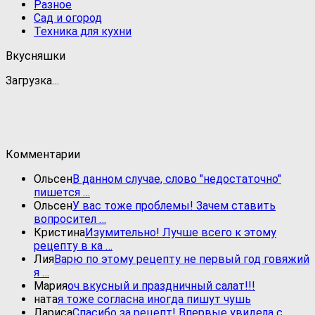
Разное
Сад и огород
Техника для кухни
Вкусняшки
Загрузка…
Комментарии
Ольсен
В данном случае, слово "недостаточно"
пишется …
Ольсен
У вас тоже проблемы! Зачем ставить
вопросител …
Кристина
Изумительно! Лучше всего к этому
рецепту в ка …
Лия
Варю по этому рецепту не первый год говяжий
я …
Мария
оч вкусный и праздничный салат!!!
ната
я тоже согласна иногда пишут чушь
Лариса
Спасибо за рецепт! Впервые увидела с