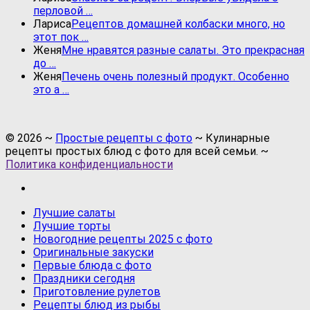
перловой …
Лариса
Рецептов домашней колбаски много, но
этот пок …
Женя
Мне нравятся разные салаты. Это прекрасная
до …
Женя
Печень очень полезный продукт. Особенно
это а …
©
2026
~
Простые рецепты с фото
~ Кулинарные
рецепты простых блюд с фото для всей семьи. ~
Политика конфиденциальности
Лучшие салаты
Лучшие торты
Новогодние рецепты 2025 с фото
Оригинальные закуски
Первые блюда с фото
Праздники сегодня
Приготовление рулетов
Рецепты блюд из рыбы