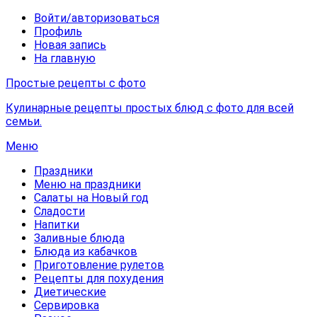
Войти/авторизоваться
Профиль
Новая запись
На главную
Простые рецепты с фото
Кулинарные рецепты простых блюд с фото для всей
семьи.
Меню
Праздники
Меню на праздники
Салаты на Новый год
Сладости
Напитки
Заливные блюда
Блюда из кабачков
Приготовление рулетов
Рецепты для похудения
Диетические
Сервировка