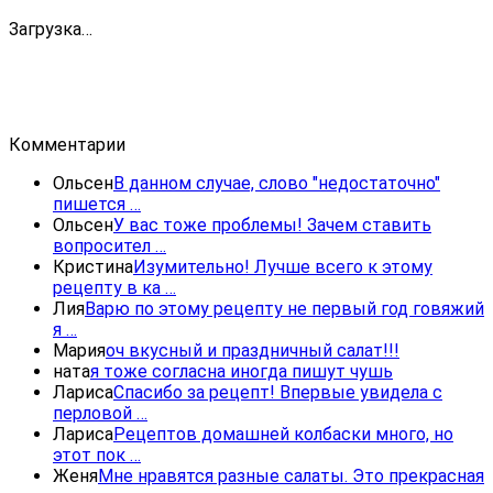
Загрузка…
Комментарии
Ольсен
В данном случае, слово "недостаточно"
пишется …
Ольсен
У вас тоже проблемы! Зачем ставить
вопросител …
Кристина
Изумительно! Лучше всего к этому
рецепту в ка …
Лия
Варю по этому рецепту не первый год говяжий
я …
Мария
оч вкусный и праздничный салат!!!
ната
я тоже согласна иногда пишут чушь
Лариса
Спасибо за рецепт! Впервые увидела с
перловой …
Лариса
Рецептов домашней колбаски много, но
этот пок …
Женя
Мне нравятся разные салаты. Это прекрасная