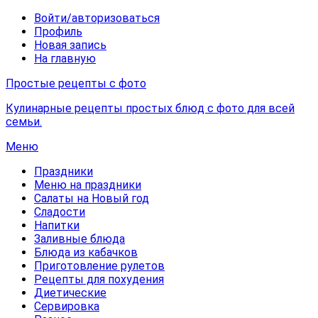
Войти/авторизоваться
Профиль
Новая запись
На главную
Простые рецепты с фото
Кулинарные рецепты простых блюд с фото для всей
семьи.
Меню
Праздники
Меню на праздники
Салаты на Новый год
Сладости
Напитки
Заливные блюда
Блюда из кабачков
Приготовление рулетов
Рецепты для похудения
Диетические
Сервировка