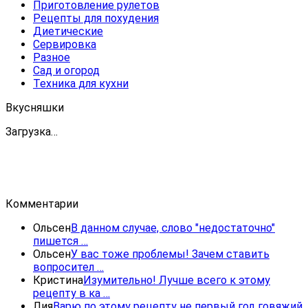
Приготовление рулетов
Рецепты для похудения
Диетические
Сервировка
Разное
Сад и огород
Техника для кухни
Вкусняшки
Загрузка…
Комментарии
Ольсен
В данном случае, слово "недостаточно"
пишется …
Ольсен
У вас тоже проблемы! Зачем ставить
вопросител …
Кристина
Изумительно! Лучше всего к этому
рецепту в ка …
Лия
Варю по этому рецепту не первый год говяжий