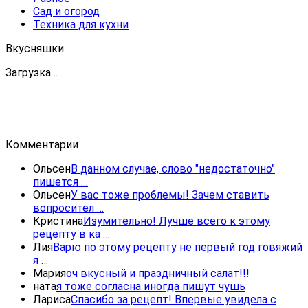
Сад и огород
Техника для кухни
Вкусняшки
Загрузка…
Комментарии
Ольсен
В данном случае, слово "недостаточно"
пишется …
Ольсен
У вас тоже проблемы! Зачем ставить
вопросител …
Кристина
Изумительно! Лучше всего к этому
рецепту в ка …
Лия
Варю по этому рецепту не первый год говяжий
я …
Мария
оч вкусный и праздничный салат!!!
ната
я тоже согласна иногда пишут чушь
Лариса
Спасибо за рецепт! Впервые увидела с