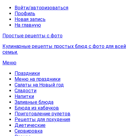
Войти/авторизоваться
Профиль
Новая запись
На главную
Простые рецепты с фото
Кулинарные рецепты простых блюд с фото для всей
семьи.
Меню
Праздники
Меню на праздники
Салаты на Новый год
Сладости
Напитки
Заливные блюда
Блюда из кабачков
Приготовление рулетов
Рецепты для похудения
Диетические
Сервировка