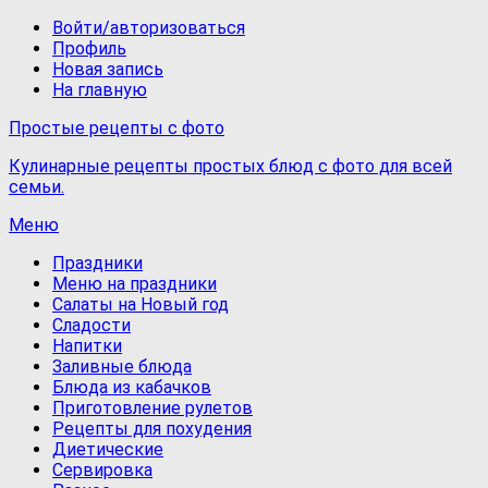
Войти/авторизоваться
Профиль
Новая запись
На главную
Простые рецепты с фото
Кулинарные рецепты простых блюд с фото для всей
семьи.
Меню
Праздники
Меню на праздники
Салаты на Новый год
Сладости
Напитки
Заливные блюда
Блюда из кабачков
Приготовление рулетов
Рецепты для похудения
Диетические
Сервировка