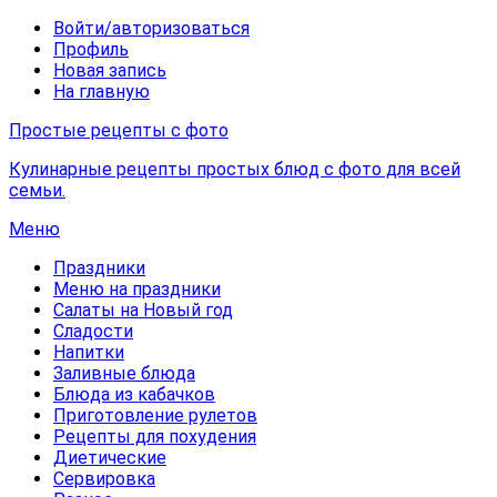
Войти/авторизоваться
Профиль
Новая запись
На главную
Простые рецепты с фото
Кулинарные рецепты простых блюд с фото для всей
семьи.
Меню
Праздники
Меню на праздники
Салаты на Новый год
Сладости
Напитки
Заливные блюда
Блюда из кабачков
Приготовление рулетов
Рецепты для похудения
Диетические
Сервировка