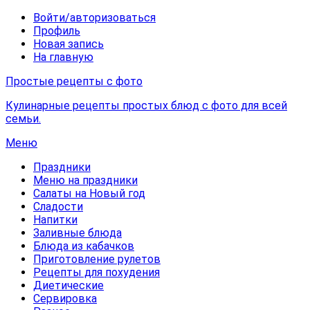
Войти/авторизоваться
Профиль
Новая запись
На главную
Простые рецепты с фото
Кулинарные рецепты простых блюд с фото для всей
семьи.
Меню
Праздники
Меню на праздники
Салаты на Новый год
Сладости
Напитки
Заливные блюда
Блюда из кабачков
Приготовление рулетов
Рецепты для похудения
Диетические
Сервировка