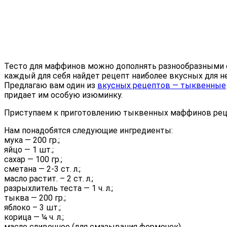
Тесто для маффинов можно дополнять разнообразными с
каждый для себя найдет рецепт наиболее вкусных для н
Предлагаю вам один из
вкусных рецептов — тыквенные
придает им особую изюминку.
Приступаем к приготовлению тыквенных маффинов реце
Нам понадобятся следующие ингредиенты:
мука — 200 гр.;
яйцо — 1 шт.;
сахар — 100 гр.;
сметана — 2-3 ст. л.;
масло растит. – 2 ст. л.;
разрыхлитель теста — 1 ч. л.;
тыква — 200 гр.;
яблоко – 3 шт.;
корица — ¼ ч. л.;
масло сливочное (для смазывания формочек).