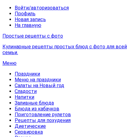
Войти/авторизоваться
Профиль
Новая запись
На главную
Простые рецепты с фото
Кулинарные рецепты простых блюд с фото для всей
семьи.
Меню
Праздники
Меню на праздники
Салаты на Новый год
Сладости
Напитки
Заливные блюда
Блюда из кабачков
Приготовление рулетов
Рецепты для похудения
Диетические
Сервировка