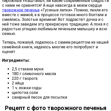
пирожные «Каштаны», ни какие современные сладости
с ними не сравнятся! А еще навсегда в моем сердце
творожное печенье
«Гусиные лапки». Помню, пекли его
вместе с мамой, а в процессе готовки много болтали и
смеялись. Золотые времена! Вот подрастет дочка и с
ней тоже заведем эту прекрасную традицию. А пока я с
радостью угощаю любимым печеньем малышку и всю
семью.
Теперь, пожалуй, поделюсь с самим рецептом из нашей
семейной книги, надеюсь многие его попробуют и
оценят.
Ингредиенты:
2,5 стакана муки
180 г сливочного масла
220 г творога
2 яйца
1 ч. ложки соды
щепотка соли
сахарный песок для посыпки
Рецепт с фото творожного печенья