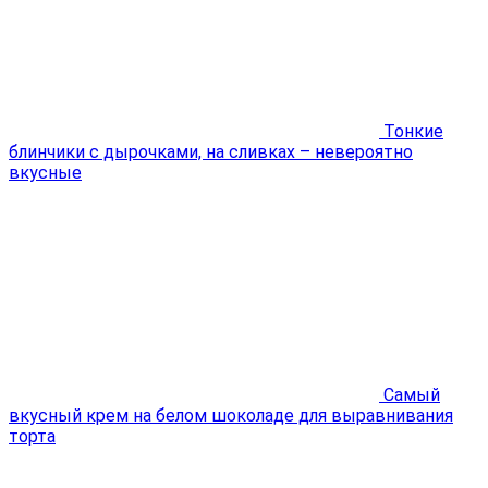
Тонкие
блинчики с дырочками, на сливках – невероятно
вкусные
Самый
вкусный крем на белом шоколаде для выравнивания
торта