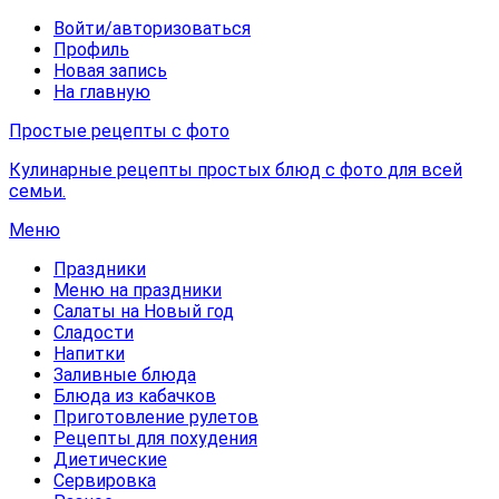
Войти/авторизоваться
Профиль
Новая запись
На главную
Простые рецепты с фото
Кулинарные рецепты простых блюд с фото для всей
семьи.
Меню
Праздники
Меню на праздники
Салаты на Новый год
Сладости
Напитки
Заливные блюда
Блюда из кабачков
Приготовление рулетов
Рецепты для похудения
Диетические
Сервировка