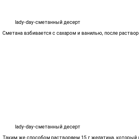
lady-day-сметанный десерт
Сметана взбивается с сахаром и ванилью, после раство
lady-day-сметанный десерт
Таким же способом растворяем 15 г желатина, который в