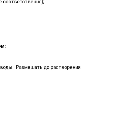
е соответственно);
ом:
й воды. Размешать до растворения.