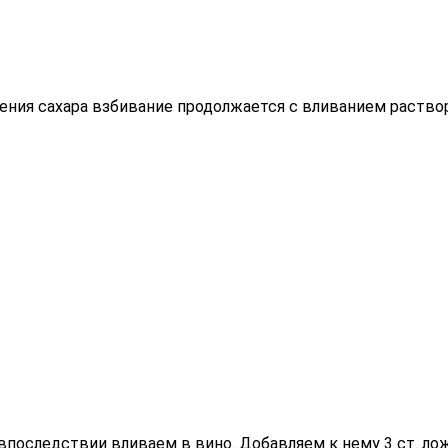
рения сахара взбивание продолжается с вливанием раство
последствии вливаем в вино. Добавляем к нему 3 ст. лож