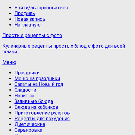
Войти/авторизоваться
Профиль
Новая запись
На главную
Простые рецепты с фото
Кулинарные рецепты простых блюд с фото для всей
семьи.
Меню
Праздники
Меню на праздники
Салаты на Новый год
Сладости
Напитки
Заливные блюда
Блюда из кабачков
Приготовление рулетов
Рецепты для похудения
Диетические
Сервировка