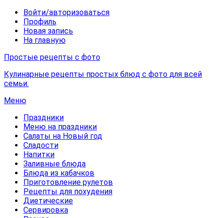
Войти/авторизоваться
Профиль
Новая запись
На главную
Простые рецепты с фото
Кулинарные рецепты простых блюд с фото для всей
семьи.
Меню
Праздники
Меню на праздники
Салаты на Новый год
Сладости
Напитки
Заливные блюда
Блюда из кабачков
Приготовление рулетов
Рецепты для похудения
Диетические
Сервировка