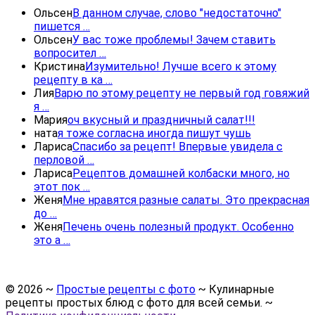
Ольсен
В данном случае, слово "недостаточно"
пишется …
Ольсен
У вас тоже проблемы! Зачем ставить
вопросител …
Кристина
Изумительно! Лучше всего к этому
рецепту в ка …
Лия
Варю по этому рецепту не первый год говяжий
я …
Мария
оч вкусный и праздничный салат!!!
ната
я тоже согласна иногда пишут чушь
Лариса
Спасибо за рецепт! Впервые увидела с
перловой …
Лариса
Рецептов домашней колбаски много, но
этот пок …
Женя
Мне нравятся разные салаты. Это прекрасная
до …
Женя
Печень очень полезный продукт. Особенно
это а …
©
2026
~
Простые рецепты с фото
~ Кулинарные
рецепты простых блюд с фото для всей семьи. ~