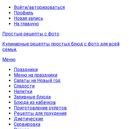
Войти/авторизоваться
Профиль
Новая запись
На главную
Простые рецепты с фото
Кулинарные рецепты простых блюд с фото для всей
семьи.
Меню
Праздники
Меню на праздники
Салаты на Новый год
Сладости
Напитки
Заливные блюда
Блюда из кабачков
Приготовление рулетов
Рецепты для похудения
Диетические
Сервировка