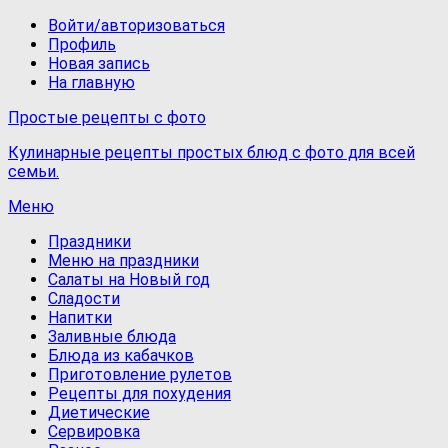
Войти/авторизоваться
Профиль
Новая запись
На главную
Простые рецепты с фото
Кулинарные рецепты простых блюд с фото для всей
семьи.
Меню
Праздники
Меню на праздники
Салаты на Новый год
Сладости
Напитки
Заливные блюда
Блюда из кабачков
Приготовление рулетов
Рецепты для похудения
Диетические
Сервировка