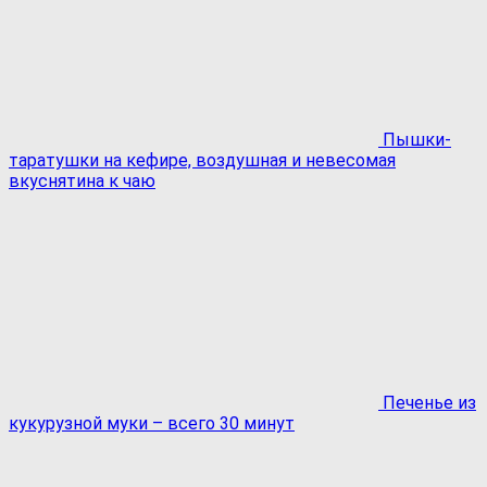
Пышки-
таратушки на кефире, воздушная и невесомая
вкуснятина к чаю
Печенье из
кукурузной муки – всего 30 минут