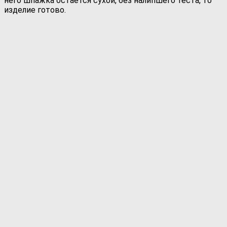
него шпажка остаётся сухой, без налипшего теста, то
изделие готово.