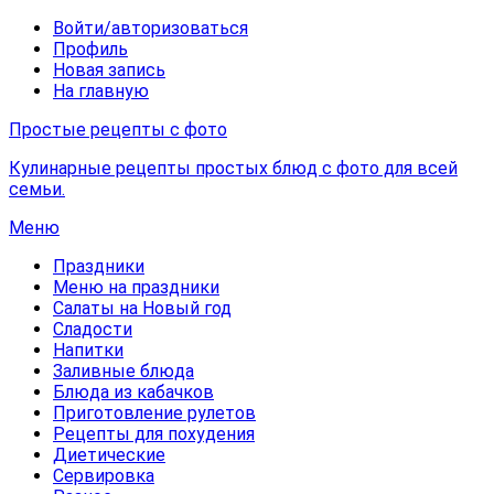
Войти/авторизоваться
Профиль
Новая запись
На главную
Простые рецепты с фото
Кулинарные рецепты простых блюд с фото для всей
семьи.
Меню
Праздники
Меню на праздники
Салаты на Новый год
Сладости
Напитки
Заливные блюда
Блюда из кабачков
Приготовление рулетов
Рецепты для похудения
Диетические
Сервировка