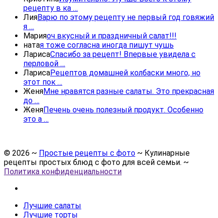
рецепту в ка …
Лия
Варю по этому рецепту не первый год говяжий
я …
Мария
оч вкусный и праздничный салат!!!
ната
я тоже согласна иногда пишут чушь
Лариса
Спасибо за рецепт! Впервые увидела с
перловой …
Лариса
Рецептов домашней колбаски много, но
этот пок …
Женя
Мне нравятся разные салаты. Это прекрасная
до …
Женя
Печень очень полезный продукт. Особенно
это а …
©
2026
~
Простые рецепты с фото
~ Кулинарные
рецепты простых блюд с фото для всей семьи. ~
Политика конфиденциальности
Лучшие салаты
Лучшие торты