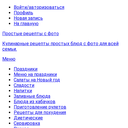
Войти/авторизоваться
Профиль
Новая запись
На главную
Простые рецепты с фото
Кулинарные рецепты простых блюд с фото для всей
семьи.
Меню
Праздники
Меню на праздники
Салаты на Новый год
Сладости
Напитки
Заливные блюда
Блюда из кабачков
Приготовление рулетов
Рецепты для похудения
Диетические
Сервировка