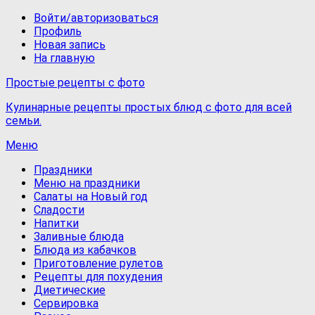
Войти/авторизоваться
Профиль
Новая запись
На главную
Простые рецепты с фото
Кулинарные рецепты простых блюд с фото для всей
семьи.
Меню
Праздники
Меню на праздники
Салаты на Новый год
Сладости
Напитки
Заливные блюда
Блюда из кабачков
Приготовление рулетов
Рецепты для похудения
Диетические
Сервировка