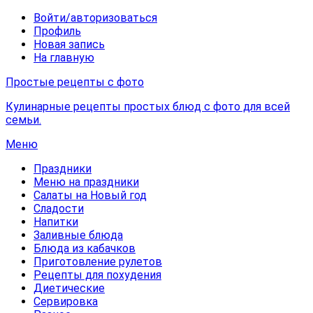
Войти/авторизоваться
Профиль
Новая запись
На главную
Простые рецепты с фото
Кулинарные рецепты простых блюд с фото для всей
семьи.
Меню
Праздники
Меню на праздники
Салаты на Новый год
Сладости
Напитки
Заливные блюда
Блюда из кабачков
Приготовление рулетов
Рецепты для похудения
Диетические
Сервировка