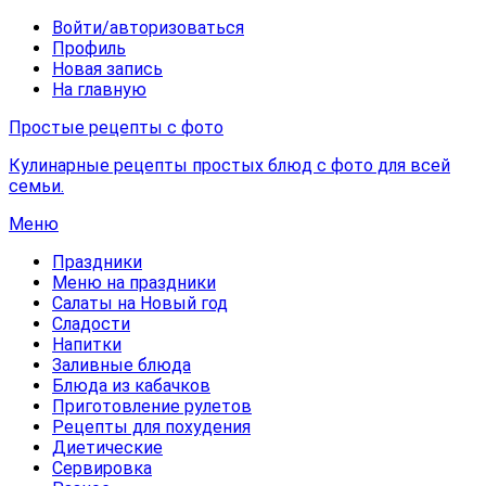
Войти/авторизоваться
Профиль
Новая запись
На главную
Простые рецепты с фото
Кулинарные рецепты простых блюд с фото для всей
семьи.
Меню
Праздники
Меню на праздники
Салаты на Новый год
Сладости
Напитки
Заливные блюда
Блюда из кабачков
Приготовление рулетов
Рецепты для похудения
Диетические
Сервировка