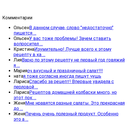
Комментарии
Ольсен
В данном случае, слово "недостаточно"
пишется …
Ольсен
У вас тоже проблемы! Зачем ставить
вопросител …
Кристина
Изумительно! Лучше всего к этому
рецепту в ка …
Лия
Варю по этому рецепту не первый год говяжий
я …
Мария
оч вкусный и праздничный салат!!!
ната
я тоже согласна иногда пишут чушь
Лариса
Спасибо за рецепт! Впервые увидела с
перловой …
Лариса
Рецептов домашней колбаски много, но
этот пок …
Женя
Мне нравятся разные салаты. Это прекрасная
до …
Женя
Печень очень полезный продукт. Особенно
это а …