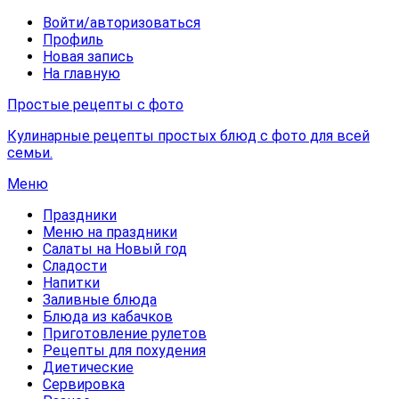
Войти/авторизоваться
Профиль
Новая запись
На главную
Простые рецепты с фото
Кулинарные рецепты простых блюд с фото для всей
семьи.
Меню
Праздники
Меню на праздники
Салаты на Новый год
Сладости
Напитки
Заливные блюда
Блюда из кабачков
Приготовление рулетов
Рецепты для похудения
Диетические
Сервировка