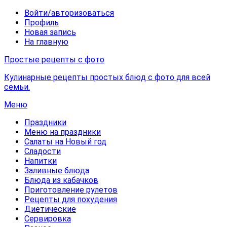
Войти/авторизоваться
Профиль
Новая запись
На главную
Простые рецепты с фото
Кулинарные рецепты простых блюд с фото для всей
семьи.
Меню
Праздники
Меню на праздники
Салаты на Новый год
Сладости
Напитки
Заливные блюда
Блюда из кабачков
Приготовление рулетов
Рецепты для похудения
Диетические
Сервировка