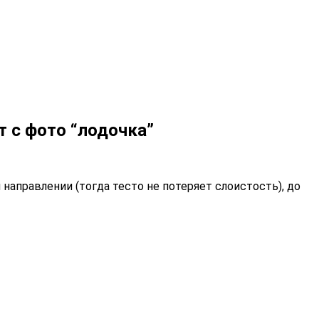
т с фото “лодочка”
аправлении (тогда тесто не потеряет слоистость), до