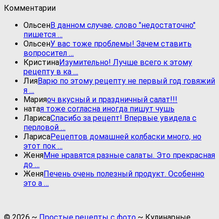
Комментарии
Ольсен
В данном случае, слово "недостаточно"
пишется …
Ольсен
У вас тоже проблемы! Зачем ставить
вопросител …
Кристина
Изумительно! Лучше всего к этому
рецепту в ка …
Лия
Варю по этому рецепту не первый год говяжий
я …
Мария
оч вкусный и праздничный салат!!!
ната
я тоже согласна иногда пишут чушь
Лариса
Спасибо за рецепт! Впервые увидела с
перловой …
Лариса
Рецептов домашней колбаски много, но
этот пок …
Женя
Мне нравятся разные салаты. Это прекрасная
до …
Женя
Печень очень полезный продукт. Особенно
это а …
©
2026
~
Простые рецепты с фото
~ Кулинарные