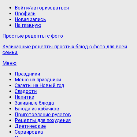
Войти/авторизоваться
Профиль
Новая запись
На главную
Простые рецепты с фото
Кулинарные рецепты простых блюд с фото для всей
семьи.
Меню
Праздники
Меню на праздники
Салаты на Новый год
Сладости
Напитки
Заливные блюда
Блюда из кабачков
Приготовление рулетов
Рецепты для похудения
Диетические
Сервировка