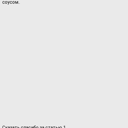
соусом..
Сказать спасибо за статью
1