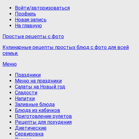
Войти/авторизоваться
Профиль
Новая запись
На главную
Простые рецепты с фото
Кулинарные рецепты простых блюд с фото для всей
семьи.
Меню
Праздники
Меню на праздники
Салаты на Новый год
Сладости
Напитки
Заливные блюда
Блюда из кабачков
Приготовление рулетов
Рецепты для похудения
Диетические
Сервировка