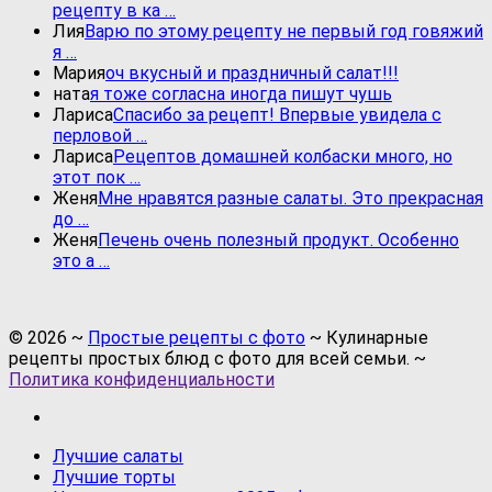
рецепту в ка …
Лия
Варю по этому рецепту не первый год говяжий
я …
Мария
оч вкусный и праздничный салат!!!
ната
я тоже согласна иногда пишут чушь
Лариса
Спасибо за рецепт! Впервые увидела с
перловой …
Лариса
Рецептов домашней колбаски много, но
этот пок …
Женя
Мне нравятся разные салаты. Это прекрасная
до …
Женя
Печень очень полезный продукт. Особенно
это а …
©
2026
~
Простые рецепты с фото
~ Кулинарные
рецепты простых блюд с фото для всей семьи. ~
Политика конфиденциальности
Лучшие салаты
Лучшие торты