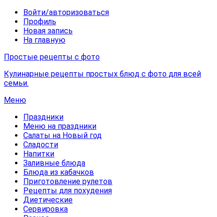
Войти/авторизоваться
Профиль
Новая запись
На главную
Простые рецепты с фото
Кулинарные рецепты простых блюд с фото для всей
семьи.
Меню
Праздники
Меню на праздники
Салаты на Новый год
Сладости
Напитки
Заливные блюда
Блюда из кабачков
Приготовление рулетов
Рецепты для похудения
Диетические
Сервировка