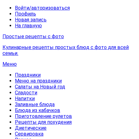
Войти/авторизоваться
Профиль
Новая запись
На главную
Простые рецепты с фото
Кулинарные рецепты простых блюд с фото для всей
семьи.
Меню
Праздники
Меню на праздники
Салаты на Новый год
Сладости
Напитки
Заливные блюда
Блюда из кабачков
Приготовление рулетов
Рецепты для похудения
Диетические
Сервировка