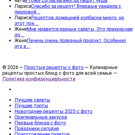
ната
я тоже согласна иногда пишут чушь
Лариса
Спасибо за рецепт! Впервые увидела с
перловой …
Лариса
Рецептов домашней колбаски много, но
этот пок …
Женя
Мне нравятся разные салаты. Это прекрасная
до …
Женя
Печень очень полезный продукт. Особенно
это а …
©
2026
~
Простые рецепты с фото
~ Кулинарные
рецепты простых блюд с фото для всей семьи. ~
Политика конфиденциальности
Лучшие салаты
Лучшие торты
Новогодние рецепты 2025 с фото
Оригинальные закуски
Первые блюда с фото
Праздники сегодня
Приготовление рулетов