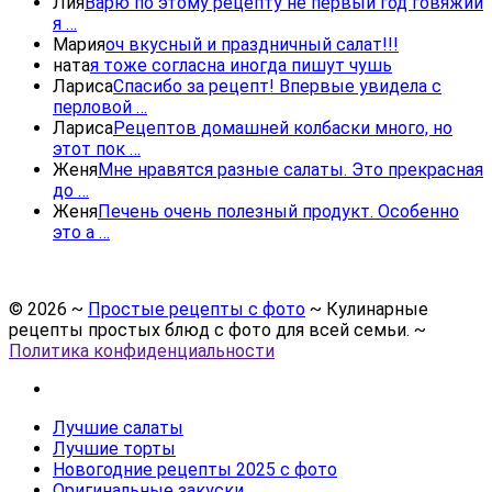
Лия
Варю по этому рецепту не первый год говяжий
я …
Мария
оч вкусный и праздничный салат!!!
ната
я тоже согласна иногда пишут чушь
Лариса
Спасибо за рецепт! Впервые увидела с
перловой …
Лариса
Рецептов домашней колбаски много, но
этот пок …
Женя
Мне нравятся разные салаты. Это прекрасная
до …
Женя
Печень очень полезный продукт. Особенно
это а …
©
2026
~
Простые рецепты с фото
~ Кулинарные
рецепты простых блюд с фото для всей семьи. ~
Политика конфиденциальности
Лучшие салаты
Лучшие торты
Новогодние рецепты 2025 с фото
Оригинальные закуски