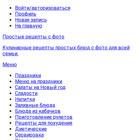
Войти/авторизоваться
Профиль
Новая запись
На главную
Простые рецепты с фото
Кулинарные рецепты простых блюд с фото для всей
семьи.
Меню
Праздники
Меню на праздники
Салаты на Новый год
Сладости
Напитки
Заливные блюда
Блюда из кабачков
Приготовление рулетов
Рецепты для похудения
Диетические
Сервировка